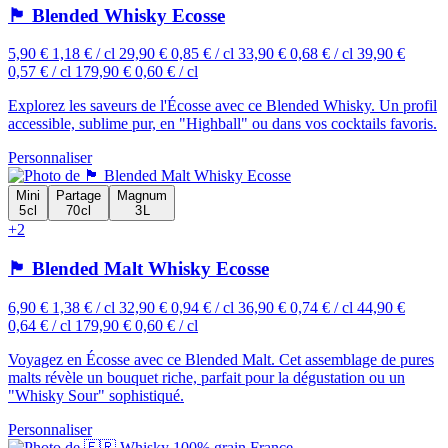
🏴󠁧󠁢󠁳󠁣󠁴󠁿 Blended Whisky Ecosse
5,90 €
1,18 € / cl
29,90 €
0,85 € / cl
33,90 €
0,68 € / cl
39,90 €
0,57 € / cl
179,90 €
0,60 € / cl
Explorez les saveurs de l'Écosse avec ce Blended Whisky. Un profil
accessible, sublime pur, en "Highball" ou dans vos cocktails favoris.
Personnaliser
Mini
Partage
Magnum
5 cl
70 cl
3 L
+2
🏴󠁧󠁢󠁳󠁣󠁴󠁿 Blended Malt Whisky Ecosse
6,90 €
1,38 € / cl
32,90 €
0,94 € / cl
36,90 €
0,74 € / cl
44,90 €
0,64 € / cl
179,90 €
0,60 € / cl
Voyagez en Écosse avec ce Blended Malt. Cet assemblage de pures
malts révèle un bouquet riche, parfait pour la dégustation ou un
"Whisky Sour" sophistiqué.
Personnaliser