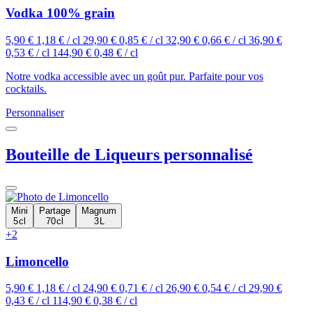
Vodka 100% grain
5,90 €
1,18 € / cl
29,90 €
0,85 € / cl
32,90 €
0,66 € / cl
36,90 €
0,53 € / cl
144,90 €
0,48 € / cl
Notre vodka accessible avec un goût pur. Parfaite pour vos
cocktails.
Personnaliser
Bouteille de Liqueurs personnalisé
Mini
Partage
Magnum
5 cl
70 cl
3 L
+2
Limoncello
5,90 €
1,18 € / cl
24,90 €
0,71 € / cl
26,90 €
0,54 € / cl
29,90 €
0,43 € / cl
114,90 €
0,38 € / cl