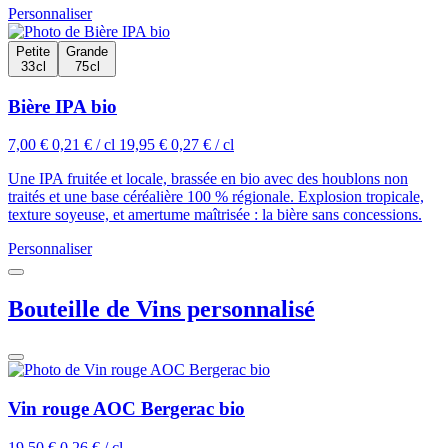
Personnaliser
Petite
Grande
33 cl
75 cl
Bière IPA bio
7,00 €
0,21 € / cl
19,95 €
0,27 € / cl
Une IPA fruitée et locale, brassée en bio avec des houblons non
traités et une base céréalière 100 % régionale. Explosion tropicale,
texture soyeuse, et amertume maîtrisée : la bière sans concessions.
Personnaliser
Bouteille de Vins personnalisé
Vin rouge AOC Bergerac bio
19,50 €
0,26 € / cl