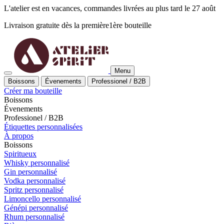
L'atelier est en vacances, commandes livrées au plus tard le 27 août
Livraison gratuite dès la
première
1ère
bouteille
Menu
Boissons
Évenements
Professionel / B2B
Créer ma bouteille
Boissons
Évenements
Professionel / B2B
Étiquettes personnalisées
À propos
Boissons
Spiritueux
Whisky personnalisé
Gin personnalisé
Vodka personnalisé
Spritz personnalisé
Limoncello personnalisé
Génépi personnalisé
Rhum personnalisé