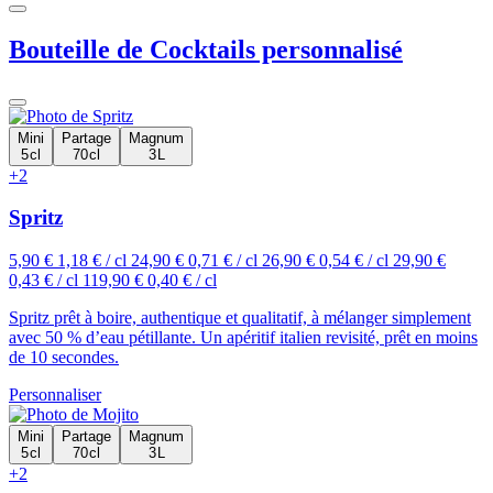
Bouteille de Cocktails personnalisé
Mini
Partage
Magnum
5 cl
70 cl
3 L
+2
Spritz
5,90 €
1,18 € / cl
24,90 €
0,71 € / cl
26,90 €
0,54 € / cl
29,90 €
0,43 € / cl
119,90 €
0,40 € / cl
Spritz prêt à boire, authentique et qualitatif, à mélanger simplement
avec 50 % d’eau pétillante. Un apéritif italien revisité, prêt en moins
de 10 secondes.
Personnaliser
Mini
Partage
Magnum
5 cl
70 cl
3 L
+2