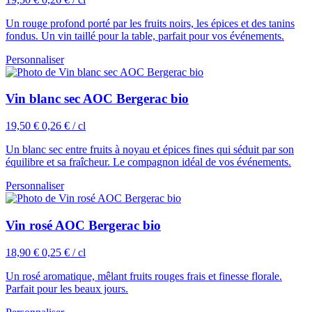
Un rouge profond porté par les fruits noirs, les épices et des tanins
fondus. Un vin taillé pour la table, parfait pour vos événements.
Personnaliser
Vin blanc sec AOC Bergerac bio
19,50 €
0,26 € / cl
Un blanc sec entre fruits à noyau et épices fines qui séduit par son
équilibre et sa fraîcheur. Le compagnon idéal de vos événements.
Personnaliser
Vin rosé AOC Bergerac bio
18,90 €
0,25 € / cl
Un rosé aromatique, mêlant fruits rouges frais et finesse florale.
Parfait pour les beaux jours.