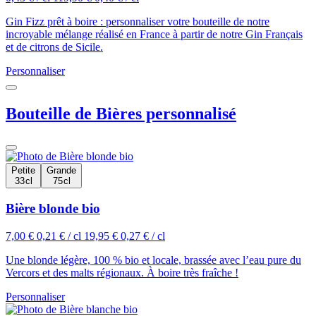
Gin Fizz prêt à boire : personnaliser votre bouteille de notre
incroyable mélange réalisé en France à partir de notre Gin Français
et de citrons de Sicile.
Personnaliser
Bouteille de Bières personnalisé
Petite
Grande
33 cl
75 cl
Bière blonde bio
7,00 €
0,21 € / cl
19,95 €
0,27 € / cl
Une blonde légère, 100 % bio et locale, brassée avec l’eau pure du
Vercors et des malts régionaux. À boire très fraîche !
Personnaliser