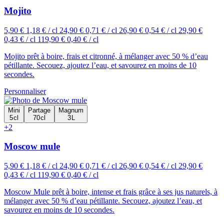
Mojito
5,90 €
1,18 € / cl
24,90 €
0,71 € / cl
26,90 €
0,54 € / cl
29,90 €
0,43 € / cl
119,90 €
0,40 € / cl
Mojito prêt à boire, frais et citronné, à mélanger avec 50 % d’eau
pétillante. Secouez, ajoutez l’eau, et savourez en moins de 10
secondes.
Personnaliser
Mini
Partage
Magnum
5 cl
70 cl
3 L
+2
Moscow mule
5,90 €
1,18 € / cl
24,90 €
0,71 € / cl
26,90 €
0,54 € / cl
29,90 €
0,43 € / cl
119,90 €
0,40 € / cl
Moscow Mule prêt à boire, intense et frais grâce à ses jus naturels, à
mélanger avec 50 % d’eau pétillante. Secouez, ajoutez l’eau, et
savourez en moins de 10 secondes.