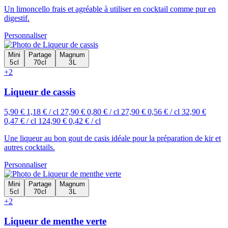
Un limoncello frais et agréable à utiliser en cocktail comme pur en
digestif.
Personnaliser
Mini
Partage
Magnum
5 cl
70 cl
3 L
+2
Liqueur de cassis
5,90 €
1,18 € / cl
27,90 €
0,80 € / cl
27,90 €
0,56 € / cl
32,90 €
0,47 € / cl
124,90 €
0,42 € / cl
Une liqueur au bon gout de casis idéale pour la préparation de kir et
autres cocktails.
Personnaliser
Mini
Partage
Magnum
5 cl
70 cl
3 L
+2
Liqueur de menthe verte