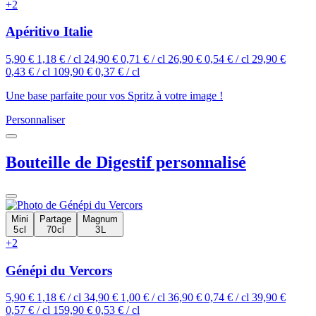
+2
Apéritivo Italie
5,90 €
1,18 € / cl
24,90 €
0,71 € / cl
26,90 €
0,54 € / cl
29,90 €
0,43 € / cl
109,90 €
0,37 € / cl
Une base parfaite pour vos Spritz à votre image !
Personnaliser
Bouteille de Digestif personnalisé
Mini
Partage
Magnum
5 cl
70 cl
3 L
+2
Génépi du Vercors
5,90 €
1,18 € / cl
34,90 €
1,00 € / cl
36,90 €
0,74 € / cl
39,90 €
0,57 € / cl
159,90 €
0,53 € / cl