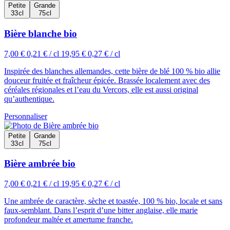
Petite
Grande
33 cl
75 cl
Bière blanche bio
7,00 €
0,21 € / cl
19,95 €
0,27 € / cl
Inspirée des blanches allemandes, cette bière de blé 100 % bio allie
douceur fruitée et fraîcheur épicée. Brassée localement avec des
céréales régionales et l’eau du Vercors, elle est aussi original
qu’authentique.
Personnaliser
Petite
Grande
33 cl
75 cl
Bière ambrée bio
7,00 €
0,21 € / cl
19,95 €
0,27 € / cl
Une ambrée de caractère, sèche et toastée, 100 % bio, locale et sans
faux-semblant. Dans l’esprit d’une bitter anglaise, elle marie
profondeur maltée et amertume franche.