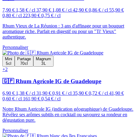
7,90 €
1,58 € / cl
37,90 €
1,08 € / cl
42,90 €
0,86 € / cl
55,90 €
0,80 € / cl
223,90 €
0,75 € / cl
Rhum Vieux de La Réunion : 3 ans d'affinage pour un bouquet
aromatique riche. Parfait en digestif ou pour un "Ti' Vieux"
authentique.
Personnaliser
Mini
Partage
Magnum
5 cl
70 cl
3 L
+2
🇬🇵 Rhum Agricole IG de Guadeloupe
6,90 €
1,38 € / cl
31,90 €
0,91 € / cl
35,90 €
0,72 € / cl
41,90 €
0,60 € / cl
161,90 €
0,54 € / cl
Notre Rhum Agricole IG (indication géographique) de Guadeloupe.
Révélez ses arômes subtils en cocktail ou savourez sa rondeur en
dégustation pure.
Personnaliser