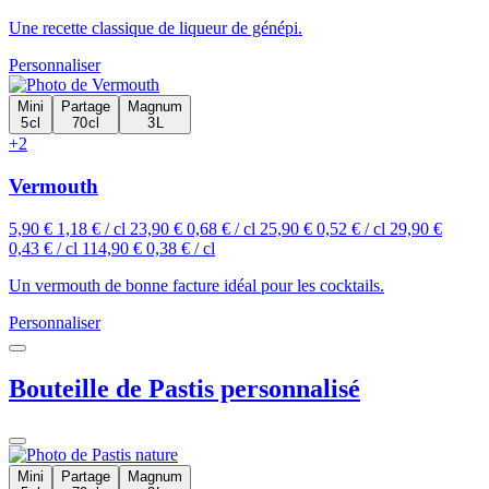
Une recette classique de liqueur de génépi.
Personnaliser
Mini
Partage
Magnum
5 cl
70 cl
3 L
+2
Vermouth
5,90 €
1,18 € / cl
23,90 €
0,68 € / cl
25,90 €
0,52 € / cl
29,90 €
0,43 € / cl
114,90 €
0,38 € / cl
Un vermouth de bonne facture idéal pour les cocktails.
Personnaliser
Bouteille de Pastis personnalisé
Mini
Partage
Magnum