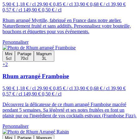
5,90 €
1,18 € / cl
29,90 €
0,85 € / cl
33,90 €
0,68 € / cl
39,90 €
0,57 € / cl
149,90 €
0,50 € / cl
Rhum arrangé Myrtille, fabriqué en France dans notre atelier.
Naturellement fruité et sans additifs. Personnalisez votre bouteille,
bouchons et étiquettes pour vos événements.
Personnaliser
Mini
Partage
Magnum
5 cl
70 cl
3 L
+2
Rhum arrangé Framboise
5,90 €
1,18 € / cl
29,90 €
0,85 € / cl
33,90 €
0,68 € / cl
39,90 €
0,57 € / cl
149,90 €
0,50 € / cl
Découvrez la délicatesse de ce rhum arrangé Framboise macéré
pendant 5 semaines. Sa légèreté et ses notes fruitées en font un
plaisir pur ou l'ingrédient de vos cocktails estivaux (Framboise Fizz).
Personnaliser
Mini
Partage
Magnum