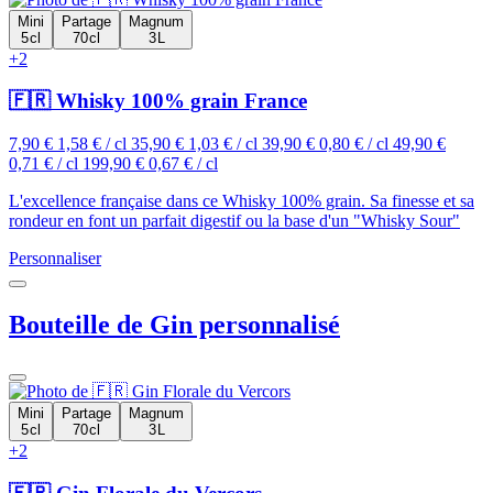
Mini
Partage
Magnum
5 cl
70 cl
3 L
+2
🇫🇷 Whisky 100% grain France
7,90 €
1,58 € / cl
35,90 €
1,03 € / cl
39,90 €
0,80 € / cl
49,90 €
0,71 € / cl
199,90 €
0,67 € / cl
L'excellence française dans ce Whisky 100% grain. Sa finesse et sa
rondeur en font un parfait digestif ou la base d'un "Whisky Sour"
Personnaliser
Bouteille de Gin personnalisé
Mini
Partage
Magnum
5 cl
70 cl
3 L
+2