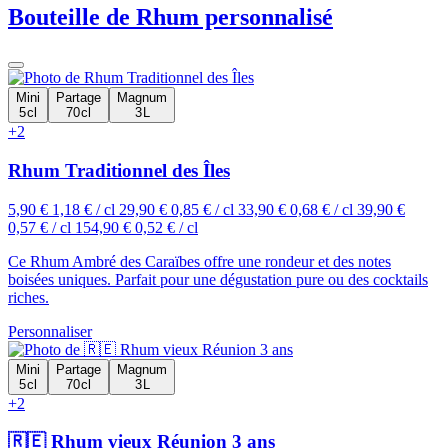
Bouteille de Rhum personnalisé
Mini
Partage
Magnum
5 cl
70 cl
3 L
+2
Rhum Traditionnel des Îles
5,90 €
1,18 € / cl
29,90 €
0,85 € / cl
33,90 €
0,68 € / cl
39,90 €
0,57 € / cl
154,90 €
0,52 € / cl
Ce Rhum Ambré des Caraïbes offre une rondeur et des notes
boisées uniques. Parfait pour une dégustation pure ou des cocktails
riches.
Personnaliser
Mini
Partage
Magnum
5 cl
70 cl
3 L
+2
🇷🇪 Rhum vieux Réunion 3 ans