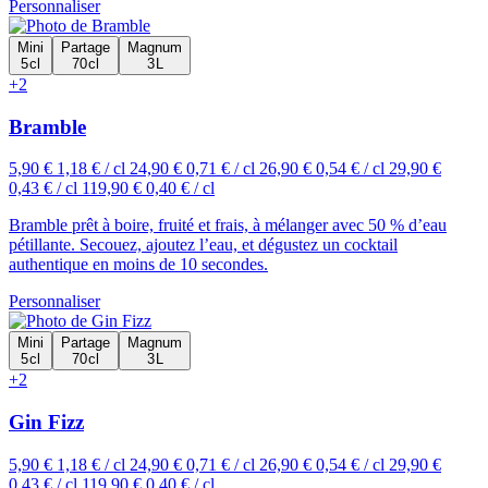
Personnaliser
Mini
Partage
Magnum
5 cl
70 cl
3 L
+2
Bramble
5,90 €
1,18 € / cl
24,90 €
0,71 € / cl
26,90 €
0,54 € / cl
29,90 €
0,43 € / cl
119,90 €
0,40 € / cl
Bramble prêt à boire, fruité et frais, à mélanger avec 50 % d’eau
pétillante. Secouez, ajoutez l’eau, et dégustez un cocktail
authentique en moins de 10 secondes.
Personnaliser
Mini
Partage
Magnum
5 cl
70 cl
3 L
+2
Gin Fizz
5,90 €
1,18 € / cl
24,90 €
0,71 € / cl
26,90 €
0,54 € / cl
29,90 €
0,43 € / cl
119,90 €
0,40 € / cl