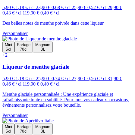
5,90 €
1,18 € / cl
23,90 €
0,68 € / cl
25,90 €
0,52 € / cl
29,90 €
0,43 € / cl
119,90 €
0,40 € / cl
Des belles notes de menthe poivrée dans cette liqueur.
Personnaliser
Mini
Partage
Magnum
5 cl
70 cl
3 L
+2
Liqueur de menthe glaciale
5,90 €
1,18 € / cl
25,90 €
0,74 € / cl
27,90 €
0,56 € / cl
31,90 €
0,46 € / cl
119,90 €
0,40 € / cl
Menthe glaciale personnalisée : Une expérience glaciale et
rafraîchissante toute en subtilité. Pour tous vos cadeaux, occasions,
événements personnalisez votre bouteille.
Personnaliser
Mini
Partage
Magnum
5 cl
70 cl
3 L