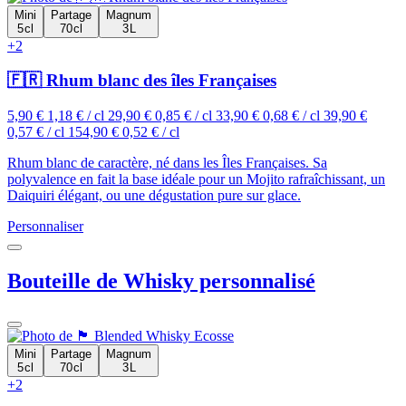
Mini
Partage
Magnum
5 cl
70 cl
3 L
+2
🇫🇷 Rhum blanc des îles Françaises
5,90 €
1,18 € / cl
29,90 €
0,85 € / cl
33,90 €
0,68 € / cl
39,90 €
0,57 € / cl
154,90 €
0,52 € / cl
Rhum blanc de caractère, né dans les Îles Françaises. Sa
polyvalence en fait la base idéale pour un Mojito rafraîchissant, un
Daiquiri élégant, ou une dégustation pure sur glace.
Personnaliser
Bouteille de Whisky personnalisé
Mini
Partage
Magnum
5 cl
70 cl
3 L
+2