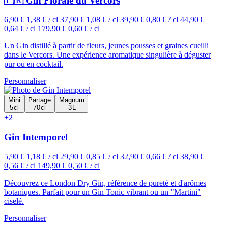
🇫🇷 Gin Florale du Vercors
6,90 €
1,38 € / cl
37,90 €
1,08 € / cl
39,90 €
0,80 € / cl
44,90 €
0,64 € / cl
179,90 €
0,60 € / cl
Un Gin distillé à partir de fleurs, jeunes pousses et graines cueilli
dans le Vercors. Une expérience aromatique singulière à déguster
pur ou en cocktail.
Personnaliser
Mini
Partage
Magnum
5 cl
70 cl
3 L
+2
Gin Intemporel
5,90 €
1,18 € / cl
29,90 €
0,85 € / cl
32,90 €
0,66 € / cl
38,90 €
0,56 € / cl
149,90 €
0,50 € / cl
Découvrez ce London Dry Gin, référence de pureté et d'arômes
botaniques. Parfait pour un Gin Tonic vibrant ou un "Martini"
ciselé.
Personnaliser