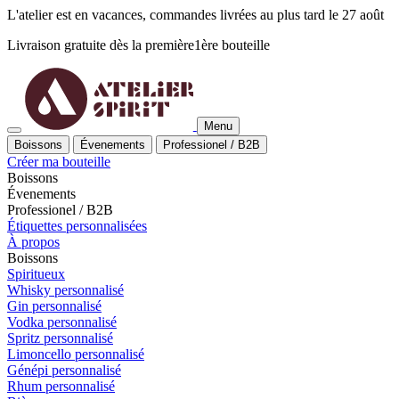
L'atelier est en vacances, commandes livrées au plus tard le 27 août
Livraison gratuite dès la
première
1ère
bouteille
Menu
Boissons
Évenements
Professionel / B2B
Créer ma bouteille
Boissons
Évenements
Professionel / B2B
Étiquettes personnalisées
À propos
Boissons
Spiritueux
Whisky personnalisé
Gin personnalisé
Vodka personnalisé
Spritz personnalisé
Limoncello personnalisé
Génépi personnalisé
Rhum personnalisé