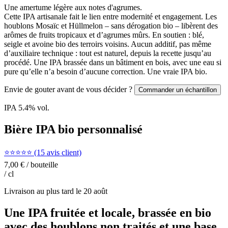
Une amertume légère aux notes d'agrumes.
Cette IPA artisanale fait le lien entre modernité et engagement. Les
houblons Mosaïc et Hüllmelon – sans dérogation bio – libèrent des
arômes de fruits tropicaux et d’agrumes mûrs. En soutien : blé,
seigle et avoine bio des terroirs voisins. Aucun additif, pas même
d’auxiliaire technique : tout est naturel, depuis la recette jusqu’au
procédé. Une IPA brassée dans un bâtiment en bois, avec une eau si
pure qu’elle n’a besoin d’aucune correction. Une vraie IPA bio.
Envie de gouter avant de vous décider ?
Commander un échantillon
IPA
5.4
% vol.
Bière IPA bio personnalisé
⭐⭐⭐⭐⭐ (15 avis client)
7,00 €
/ bouteille
/ cl
Livraison au plus tard le
20 août
Une IPA fruitée et locale, brassée en bio
avec des houblons non traités et une base