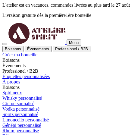
L'atelier est en vacances, commandes livrées au plus tard le 27 août
Livraison gratuite dès la
première
1ère
bouteille
Menu
Boissons
Évenements
Professionel / B2B
Créer ma bouteille
Boissons
Évenements
Professionel / B2B
Étiquettes personnalisées
À propos
Boissons
Spiritueux
Whisky personnalisé
Gin personnalisé
Vodka personnalisé
Spritz personnalisé
Limoncello personnalisé
Génépi personnalisé
Rhum personnalisé