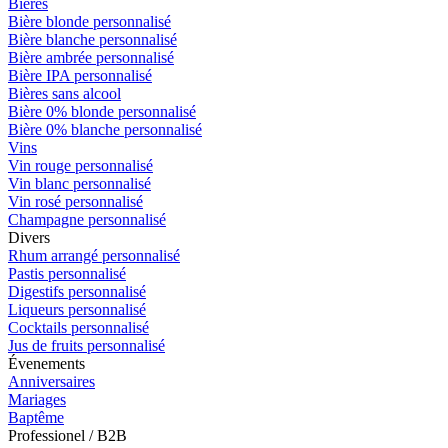
Bières
Bière blonde personnalisé
Bière blanche personnalisé
Bière ambrée personnalisé
Bière IPA personnalisé
Bières sans alcool
Bière 0% blonde personnalisé
Bière 0% blanche personnalisé
Vins
Vin rouge personnalisé
Vin blanc personnalisé
Vin rosé personnalisé
Champagne personnalisé
Divers
Rhum arrangé personnalisé
Pastis personnalisé
Digestifs personnalisé
Liqueurs personnalisé
Cocktails personnalisé
Jus de fruits personnalisé
Évenements
Anniversaires
Mariages
Baptême
Professionel / B2B