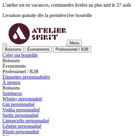
L'atelier est en vacances, commandes livrées au plus tard le 27 août
Livraison gratuite dès la
première
1ère
bouteille
Menu
Boissons
Évenements
Professionel / B2B
Créer ma bouteille
Boissons
Évenements
Professionel / B2B
Étiquettes personnalisées
À propos
Boissons
Spiritueux
Whisky personnalisé
Gin personnalisé
Vodka personnalisé
Spritz personnalisé
Limoncello personnalisé
Génépi personnalisé
Rhum personnalisé