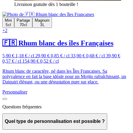
Livraison gratuite dès 1 bouteille !
Mini
Partage
Magnum
5 cl
70 cl
3 L
+2
🇫🇷 Rhum blanc des îles Françaises
5,90 €
1,18 € / cl
29,90 €
0,85 € / cl
33,90 €
0,68 € / cl
39,90 €
0,57 € / cl
154,90 €
0,52 € / cl
Rhum blanc de caractère, né dans les Îles Françaises. Sa
polyvalence en fait la base idéale pour un Mojito rafraîchissant, un
Daiquiri élégant, ou une dégustation pure sur glace.
Personnaliser
Questions fréquentes
Quel type de personnalisation est possible ?