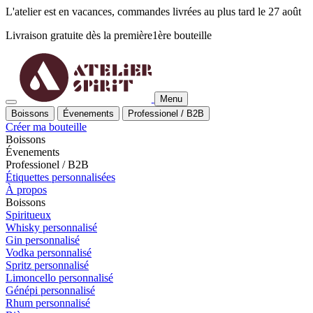
L'atelier est en vacances, commandes livrées au plus tard le 27 août
Livraison gratuite dès la
première
1ère
bouteille
Menu
Boissons
Évenements
Professionel / B2B
Créer ma bouteille
Boissons
Évenements
Professionel / B2B
Étiquettes personnalisées
À propos
Boissons
Spiritueux
Whisky personnalisé
Gin personnalisé
Vodka personnalisé
Spritz personnalisé
Limoncello personnalisé
Génépi personnalisé
Rhum personnalisé