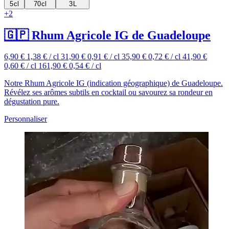
5 cl
70 cl
3 L
+2
🇬🇵 Rhum Agricole IG de Guadeloupe
6,90 €
1,38 € / cl
31,90 €
0,91 € / cl
35,90 €
0,72 € / cl
41,90 €
0,60 € / cl
161,90 €
0,54 € / cl
Notre Rhum Agricole IG (indication géographique) de Guadeloupe.
Révélez ses arômes subtils en cocktail ou savourez sa rondeur en
dégustation pure.
Personnaliser