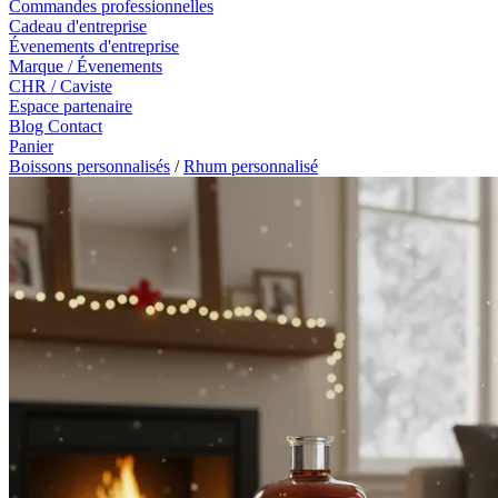
Commandes professionnelles
Cadeau d'entreprise
Évenements d'entreprise
Marque / Évenements
CHR / Caviste
Espace partenaire
Blog
Contact
Panier
Boissons personnalisés
/
Rhum personnalisé