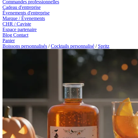
Commandes professionnelles
Cadeau d'entreprise
Évenements d'entreprise
Marque / Évenements
CHR / Caviste
Espace partenaire
Blog
Contact
Panier
Boissons personnalisés
/
Cocktails personnalisé
/
Spritz