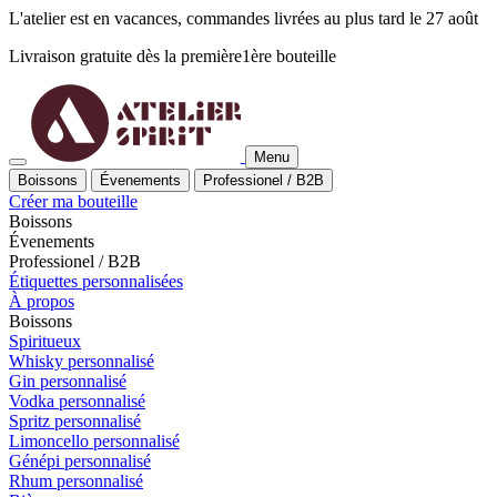
L'atelier est en vacances, commandes livrées au plus tard le 27 août
Livraison gratuite dès la
première
1ère
bouteille
Menu
Boissons
Évenements
Professionel / B2B
Créer ma bouteille
Boissons
Évenements
Professionel / B2B
Étiquettes personnalisées
À propos
Boissons
Spiritueux
Whisky personnalisé
Gin personnalisé
Vodka personnalisé
Spritz personnalisé
Limoncello personnalisé
Génépi personnalisé
Rhum personnalisé