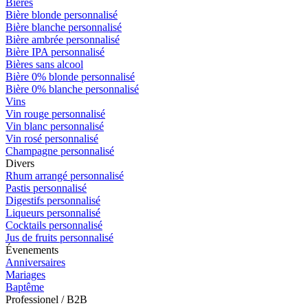
Bières
Bière blonde personnalisé
Bière blanche personnalisé
Bière ambrée personnalisé
Bière IPA personnalisé
Bières sans alcool
Bière 0% blonde personnalisé
Bière 0% blanche personnalisé
Vins
Vin rouge personnalisé
Vin blanc personnalisé
Vin rosé personnalisé
Champagne personnalisé
Divers
Rhum arrangé personnalisé
Pastis personnalisé
Digestifs personnalisé
Liqueurs personnalisé
Cocktails personnalisé
Jus de fruits personnalisé
Évenements
Anniversaires
Mariages
Baptême
Professionel / B2B