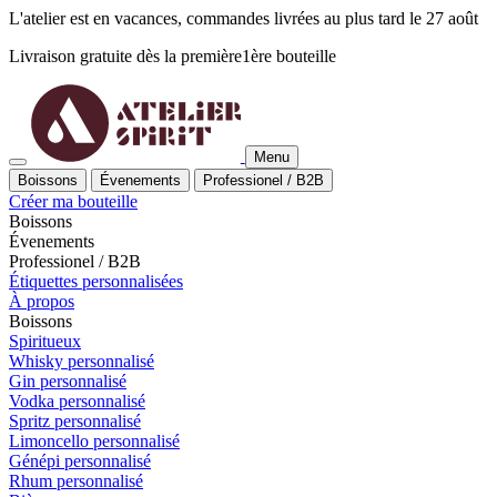
L'atelier est en vacances, commandes livrées au plus tard le 27 août
Livraison gratuite dès la
première
1ère
bouteille
Menu
Boissons
Évenements
Professionel / B2B
Créer ma bouteille
Boissons
Évenements
Professionel / B2B
Étiquettes personnalisées
À propos
Boissons
Spiritueux
Whisky personnalisé
Gin personnalisé
Vodka personnalisé
Spritz personnalisé
Limoncello personnalisé
Génépi personnalisé
Rhum personnalisé