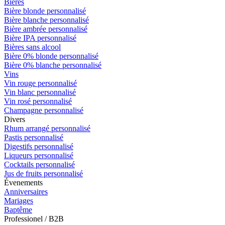
Bières
Bière blonde personnalisé
Bière blanche personnalisé
Bière ambrée personnalisé
Bière IPA personnalisé
Bières sans alcool
Bière 0% blonde personnalisé
Bière 0% blanche personnalisé
Vins
Vin rouge personnalisé
Vin blanc personnalisé
Vin rosé personnalisé
Champagne personnalisé
Divers
Rhum arrangé personnalisé
Pastis personnalisé
Digestifs personnalisé
Liqueurs personnalisé
Cocktails personnalisé
Jus de fruits personnalisé
Évenements
Anniversaires
Mariages
Baptême
Professionel / B2B