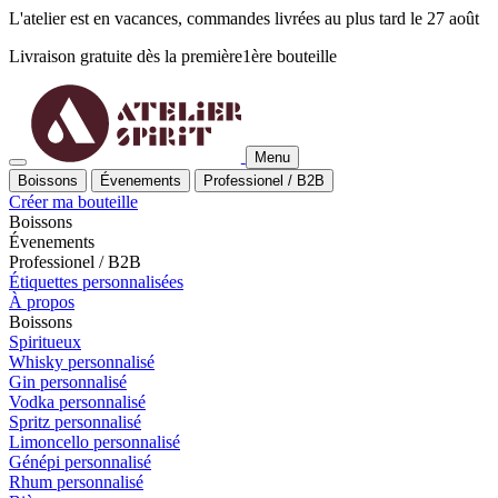
L'atelier est en vacances, commandes livrées au plus tard le 27 août
Livraison gratuite dès la
première
1ère
bouteille
Menu
Boissons
Évenements
Professionel / B2B
Créer ma bouteille
Boissons
Évenements
Professionel / B2B
Étiquettes personnalisées
À propos
Boissons
Spiritueux
Whisky personnalisé
Gin personnalisé
Vodka personnalisé
Spritz personnalisé
Limoncello personnalisé
Génépi personnalisé
Rhum personnalisé