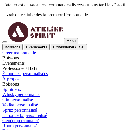
L'atelier est en vacances, commandes livrées au plus tard le 27 août
Livraison gratuite dès la
première
1ère
bouteille
Menu
Boissons
Évenements
Professionel / B2B
Créer ma bouteille
Boissons
Évenements
Professionel / B2B
Étiquettes personnalisées
À propos
Boissons
Spiritueux
Whisky personnalisé
Gin personnalisé
Vodka personnalisé
Spritz personnalisé
Limoncello personnalisé
Génépi personnalisé
Rhum personnalisé