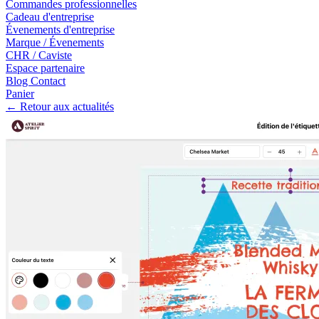
Commandes professionnelles
Cadeau d'entreprise
Évenements d'entreprise
Marque / Évenements
CHR / Caviste
Espace partenaire
Blog
Contact
Panier
← Retour aux actualités