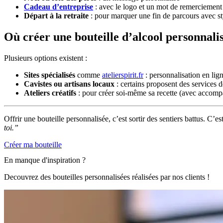
Cadeau d’entreprise
: avec le logo et un mot de remerciement
Départ à la retraite
: pour marquer une fin de parcours avec st
Où créer une bouteille d’alcool personnali
Plusieurs options existent :
Sites spécialisés
comme
atelierspirit.fr
: personnalisation en lign
Cavistes ou artisans locaux
: certains proposent des services 
Ateliers créatifs
: pour créer soi-même sa recette (avec accom
Offrir une bouteille personnalisée, c’est sortir des sentiers battus. C’
toi.”
Créer ma bouteille
En manque d'inspiration ?
Decouvrez des bouteilles personnalisées réalisées par nos clients !