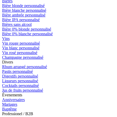
Bières
Bière blonde personnalisé
Bière blanche personnalisé
Bière ambrée personnalisé
Bière IPA personnalisé
Bières sans alcool
Bière 0% blonde personnalisé
Bière 0% blanche personnalisé
Vins
Vin rouge personnalisé
Vin blanc personnalisé
Vin rosé personnalisé
Champagne personnalisé
Divers
Rhum arrangé personnalisé
Pastis personnalisé
Digestifs personnalisé
Liqueurs personnalisé
Cocktails personnalisé
Jus de fruits personnalisé
Évenements
Anniversaires
Mariages
Baptême
Professionel / B2B